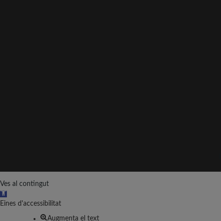
Ves al contingut
O
b
Eines d'accessibilitat
r
Augmenta el text