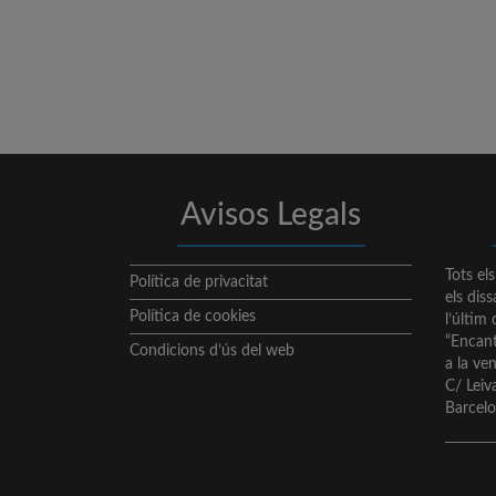
Avisos Legals
Tots el
Política de privacitat
els dis
Política de cookies
l’últim
“Encant
Condicions d’ús del web
a la ve
C/ Lei
Barcel