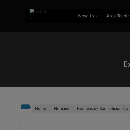
Skip
to
content
Nosaltres
Area Tècnic
E
Home
Noticies
Examens de Radioaficionat a