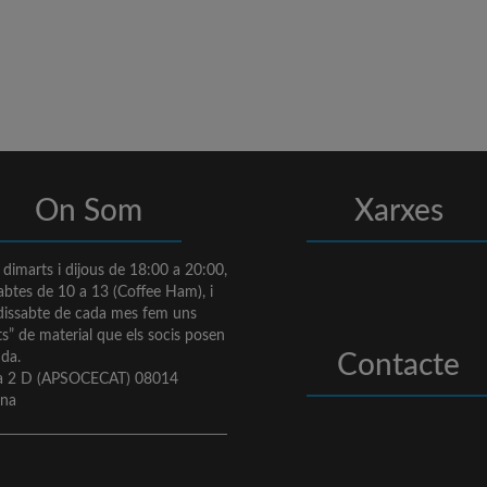
On Som
Xarxes
s dimarts i dijous de 18:00 a 20:00,
sabtes de 10 a 13 (Coffee Ham), i
 dissabte de cada mes fem uns
s” de material que els socis posen
nda.
Contacte
va 2 D (APSOCECAT) 08014
ona