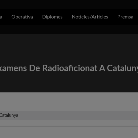
a
Operativa
Diplomes
Noticies/Articles
Premsa
xamens De Radioaficionat A Catalun
 Catalunya