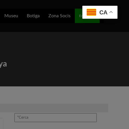
CA
Museu
Botiga
Zona Socis
Entra/Soci
ya