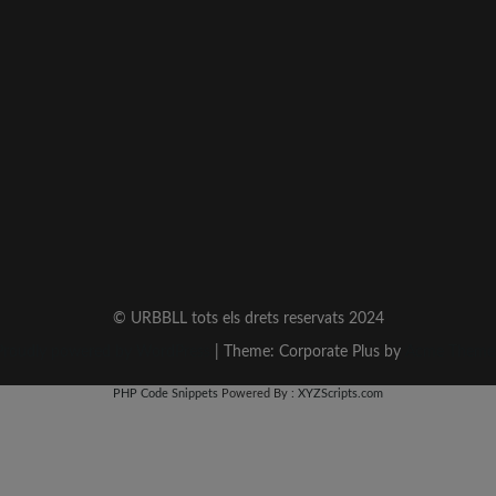
© URBBLL tots els drets reservats 2024
Proudly powered by WordPress
|
Theme: Corporate Plus by
Acme Theme
PHP Code Snippets
Powered By :
XYZScripts.com