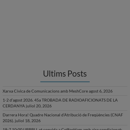
Ultims Posts
Xarxa Cívica de Comunicacions amb MeshCore
agost 6, 2026
1-2 d’agost 2026. 45a TROBADA DE RADIOAFICIONATS DE LA
CERDANYA
juliol 20, 2026
Darrera Hora! Quadre Nacional d’Atribució de Freqüències (CNAF
2026).
juliol 18, 2026
18-7 10:00 URBBLL et convida a CoffeeHam amb aire condicionat: