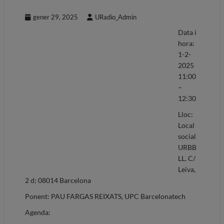
gener 29, 2025
URadio_Admin
Data i
hora:
1-2-
2025
11:00
–
12:30
Lloc:
Local
social
URBB
LL. C/
Leiva,
2 d; 08014 Barcelona
Ponent: PAU FARGAS REIXATS, UPC Barcelonatech
Agenda: