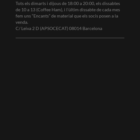
Tots els dimarts i dijous de 18:00 a 20:00, els dissabtes
de 10 a 13 (Coffee Ham), i l’últim dissabte de cada mes
fem uns “Encants” de material que els socis posen a la
venda.
C/ Leiva 2 D (APSOCECAT) 08014 Barcelona