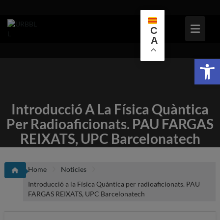
Skip
to
content
C
A
Obr
Introducció A La Física Quàntica
Per Radioaficionats. PAU FARGAS
REIXATS, UPC Barcelonatech
Home
Noticies
Introducció a la Física Quàntica per radioaficionats. PAU
FARGAS REIXATS, UPC Barcelonatech