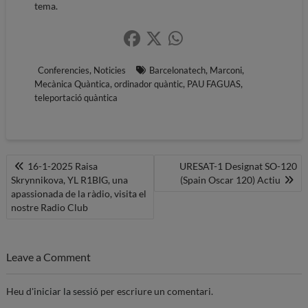
tema.
,
,
,
Conferencies
Noticies
Barcelonatech
Marconi
,
,
,
Mecànica Quàntica
ordinador quàntic
PAU FAGUAS
teleportació quàntica
Navegació
16-1-2025 Raisa
URESAT-1 Designat SO-120
Skrynnikova, YL R1BIG, una
(Spain Oscar 120) Actiu
d'entrades
apassionada de la ràdio, visita el
nostre Radio Club
Leave a Comment
Heu d'
iniciar la sessió
per escriure un comentari.