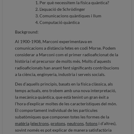
Per què necessitem la física quàntica?
L’equació de Schrödinger
Comunicacions quàntiques i llum
Computació quàntica
Background:
Al 1900-1908, Marconi experimentava en
comunicacions a distància fetes en codi Morse. Podem
considerar a Marconi com el primer radioaficionat de la
història i el precursor de molts més. Molts d’aquests
radioaficionats han anant fent significants contribucions
a la ciència, enginyeria, industria i serveis socials.
Des d’aquells principis, basats en la física clàssica, als
temps actuals, ens trobem amb una nova interpretació,
la mecànica quàntica, que està tenint un gran èxit a
l’hora d’explicar moltes de les característiques del món.
El comportament individual de les partícules
subatòmiques que componen totes les formes de la
matèria
(
electrons
,
protons
,
neutrons
,
fotons
i d’altres),
sovint només es pot explicar de manera satisfactòria