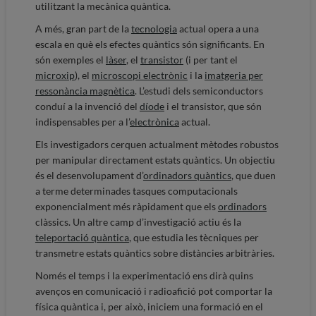
utilitzant la mecànica quàntica.
A més, gran part de la
tecnologia
actual opera a una
escala en què els efectes quàntics són significants. En
són exemples el
làser
, el
transistor
(i per tant el
microxip
), el
microscopi electrònic
i la
imatgeria per
ressonància magnètica
. L’estudi dels semicon­duc­tors
conduí a la invenció del
díode
i el transistor, que són
indispensables per a l’
electrònica
actual.
Els investigadors cerquen actualment mètodes robustos
per manipular directament estats quàntics. Un objectiu
és el desenvolupament d’
ordinadors quàntics
, que duen
a terme determinades tasques computacionals
exponencialment més ràpidament que els
ordinadors
clàssics. Un altre camp d’investigació actiu és la
teleportació quàntica
, que estudia les tècniques per
transmetre estats quàntics sobre distàncies arbitràries.
Només el temps i la experimentació ens dirà quins
avenços en comunicació i radioafició pot comportar la
física quàntica i, per això, iniciem una formació en el