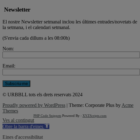
Newsletter
El nostre Newsletter setmanal inclou les últimes entrades/novetats de
la setmana, i el calendari setmanal.
(S'envia cada dilluns a les 08:00h)
Nom:
Email:
© URBBLL tots els drets reservats 2024
Proudly powered by WordPress
|
Theme: Corporate Plus by
Acme
Themes
PHP Code Snippets
Powered By :
XYZScripts.com
Ves al contingut
Obre la barra d'eines
Eines d'accessibilitat