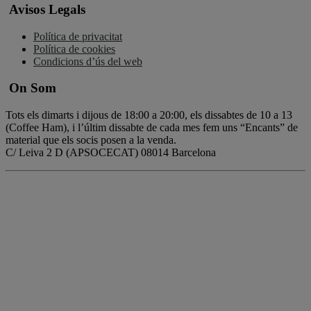
Avisos Legals
Política de privacitat
Política de cookies
Condicions d’ús del web
On Som
Tots els dimarts i dijous de 18:00 a 20:00, els dissabtes de 10 a 13
(Coffee Ham), i l’últim dissabte de cada mes fem uns “Encants” de
material que els socis posen a la venda.
C/ Leiva 2 D (APSOCECAT) 08014 Barcelona