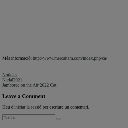
Més informació:
http://www.mercaham.com/index.php/ca/
Noticies
Navegació
Nadal2021
Jamboree on the Air 2022 Cat
d'entrades
Leave a Comment
Heu d'
iniciar la sessió
per escriure un comentari.