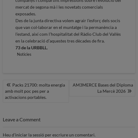
companys i compartint impressions sobre l’evolució del
mercat de segona mà i les novetats comercials
exposades.
Des de la junta directiva volem agrair l’esforç dels socis
que van col·laborar en el muntatge i la permanència a
l’estand, així com l’hospitalitat del Ràdio Club del Vallès
en la celebració d’aquestes tres dècades de fira.
73 de la URBBLL.
Noticies
Navegació
Packs 21700: molta energia
AM3MERCE Bases del Diploma
amb molt poc pes per a
La Mercè 2026
d'entrades
activacions portables.
Leave a Comment
Heu d'
iniciar la sessió
per escriure un comentari.