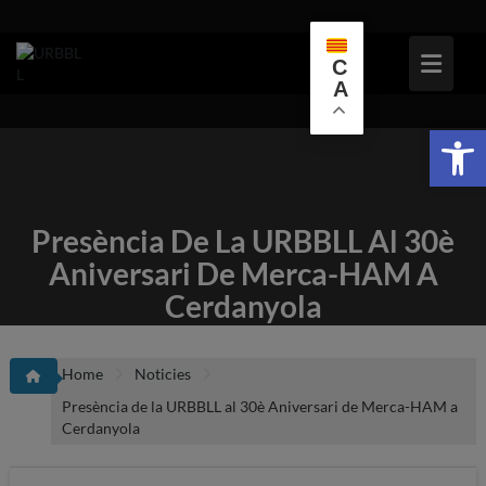
Skip
to
content
C
A
Obr
Presència De La URBBLL Al 30è
Aniversari De Merca-HAM A
Cerdanyola
Home
Noticies
Presència de la URBBLL al 30è Aniversari de Merca-HAM a
Cerdanyola