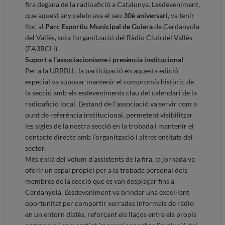
fira degana de la radioafició a Catalunya. L’esdeveniment,
que aquest any celebrava el seu
30è aniversari
, va tenir
lloc al
Parc Esportiu Municipal de Guiera
de Cerdanyola
del Vallès, sota l’organització del Ràdio Club del Vallès
(EA3RCH).
Suport a l’associacionisme i presència institucional
Per a la URBBLL, la participació en aquesta edició
especial va suposar mantenir el compromís històric de
la secció amb els esdeveniments clau del calendari de la
radioafició local. L’estand de l’associació va servir com a
punt de referència institucional, permetent visibilitzar
les sigles de la nostra secció en la trobada i mantenir el
contacte directe amb l’organització i altres entitats del
sector.
Més enllà del volum d’assistents de la fira, la jornada va
oferir un espai propici per a la trobada personal dels
membres de la secció que es van desplaçar fins a
Cerdanyola. L’esdeveniment va brindar una excel·lent
oportunitat per compartir xerrades informals de ràdio
en un entorn distès, reforçant els llaços entre els propis