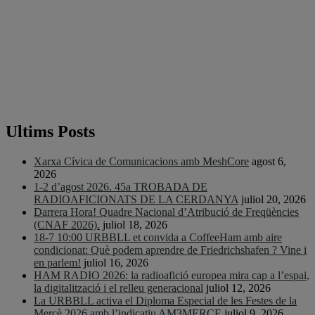
Ultims Posts
Xarxa Cívica de Comunicacions amb MeshCore
agost 6,
2026
1-2 d’agost 2026. 45a TROBADA DE
RADIOAFICIONATS DE LA CERDANYA
juliol 20, 2026
Darrera Hora! Quadre Nacional d’Atribució de Freqüències
(CNAF 2026).
juliol 18, 2026
18-7 10:00 URBBLL et convida a CoffeeHam amb aire
condicionat: Què podem aprendre de Friedrichshafen ? Vine i
en parlem!
juliol 16, 2026
HAM RADIO 2026: la radioafició europea mira cap a l’espai,
la digitalització i el relleu generacional
juliol 12, 2026
La URBBLL activa el Diploma Especial de les Festes de la
Mercè 2026 amb l’indicatiu AM3MERCE
juliol 9, 2026