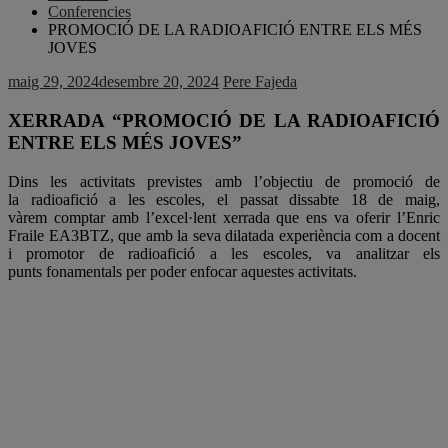
Conferencies
PROMOCIÓ DE LA RADIOAFICIÓ ENTRE ELS MÉS
JOVES
maig 29, 2024
desembre 20, 2024
Pere Fajeda
XERRADA “PROMOCIÓ DE LA RADIOAFICIÓ
ENTRE ELS MÉS JOVES”
Dins les activitats previstes amb l’objectiu de promoció de
la radioafició a les escoles, el passat dissabte 18 de maig,
vàrem comptar amb l’excel·lent xerrada que ens va oferir l’Enric
Fraile EA3BTZ, que amb la seva dilatada experiència com a docent
i promotor de radioafició a les escoles, va analitzar els
punts fonamentals per poder enfocar aquestes activitats.