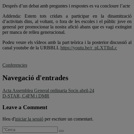
Després d’un debat amb preguntes i respostes es va concloure l’acte
Addenda: Estem tots cridats a participar en la dinamització
d’activitats dins, al voltant, o fora de les escoles i el públic jove en
general per promocionar la nostra afició abans que es vagi extingint
per manca de relleu generacional.
Podeu veure els vídeos amb la part teòrica i la posterior discussió al
canal youtube de la URBBLL
https://youtu.be/r_pLXTIIuLc
Conferencies
Navegació d'entrades
Acta Assemblea General ordinaria Socis abril-24
D-STAR, C4FM i DMR
Leave a Comment
Heu d'
iniciar la sessió
per escriure un comentari.