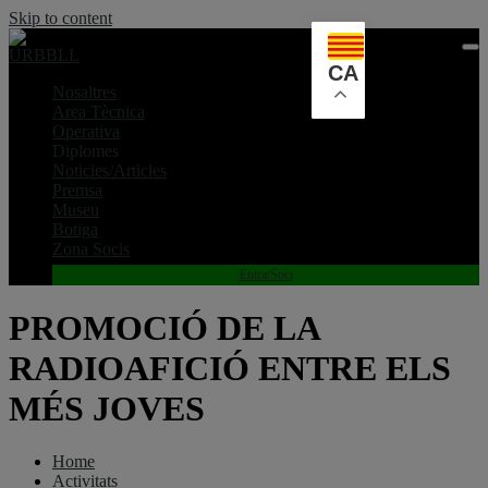
Skip to content
CA
Nosaltres
Area Tècnica
Operativa
Diplomes
Noticies/Articles
Premsa
Museu
Botiga
Zona Socis
Entra/Soci
PROMOCIÓ DE LA
RADIOAFICIÓ ENTRE ELS
MÉS JOVES
Home
Activitats