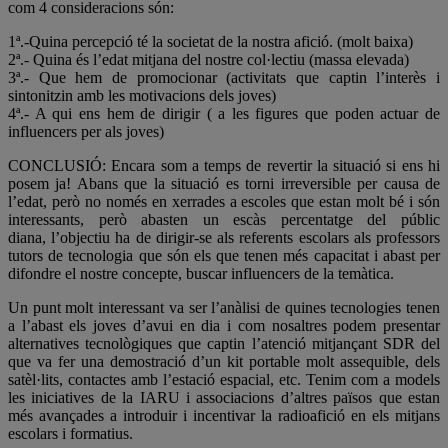
com 4 consideracions són:
1ª.-Quina percepció té la societat de la nostra afició. (molt baixa)
2ª.- Quina és l’edat mitjana del nostre col·lectiu (massa elevada)
3ª.- Que hem de promocionar (activitats que captin l’interès i
sintonitzin amb les motivacions dels joves)
4ª.- A qui ens hem de dirigir ( a les figures que poden actuar de
influencers per als joves)
CONCLUSIÓ: Encara som a temps de revertir la situació si ens hi
posem ja! Abans que la situació es torni irreversible per causa de
l’edat, però no només en xerrades a escoles que estan molt bé i són
interessants, però abasten un escàs percentatge del públic
diana, l’objectiu ha de dirigir-se als referents escolars als professors
tutors de tecnologia que són els que tenen més capacitat i abast per
difondre el nostre concepte, buscar influencers de la temàtica.
Un punt molt interessant va ser l’anàlisi de quines tecnologies tenen
a l’abast els joves d’avui en dia i com nosaltres podem presentar
alternatives tecnològiques que captin l’atenció mitjançant SDR del
que va fer una demostració d’un kit portable molt assequible, dels
satèl·lits, contactes amb l’estació espacial, etc. Tenim com a models
les iniciatives de la IARU i associacions d’altres països que estan
més avançades a introduir i incentivar la radioafició en els mitjans
escolars i formatius.