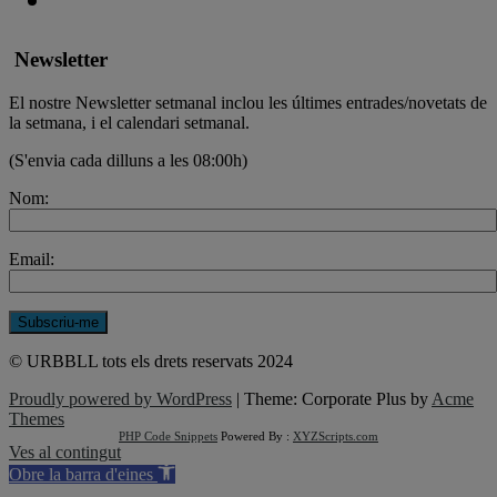
Newsletter
El nostre Newsletter setmanal inclou les últimes entrades/novetats de
la setmana, i el calendari setmanal.
(S'envia cada dilluns a les 08:00h)
Nom:
Email:
© URBBLL tots els drets reservats 2024
Proudly powered by WordPress
|
Theme: Corporate Plus by
Acme
Themes
PHP Code Snippets
Powered By :
XYZScripts.com
Ves al contingut
Obre la barra d'eines