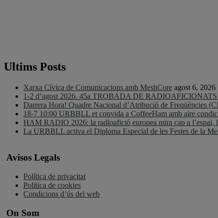
Ultims Posts
Xarxa Cívica de Comunicacions amb MeshCore
agost 6, 2026
1-2 d’agost 2026. 45a TROBADA DE RADIOAFICIONA
Darrera Hora! Quadre Nacional d’Atribució de Freqüències (
18-7 10:00 URBBLL et convida a CoffeeHam amb aire condicio
HAM RADIO 2026: la radioafició europea mira cap a l’espai, la d
La URBBLL activa el Diploma Especial de les Festes de la 
Avisos Legals
Política de privacitat
Política de cookies
Condicions d’ús del web
On Som