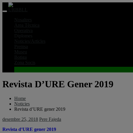
Skip
to
content
Nosaltres
Area Tècnica
Operativa
Diplomes
Noticies/Articles
Premsa
Museu
Botiga
Zona Socis
Revista D’URE Gener 2019
Home
Noticies
Revista d’URE gener 2019
desembre 25, 2018
Pere Fajeda
Revista d’URE gener 2019