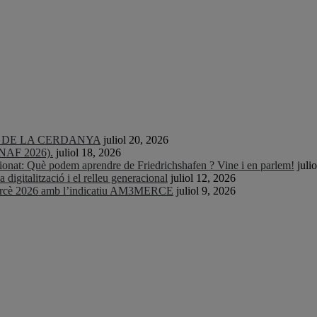
TS DE LA CERDANYA
juliol 20, 2026
CNAF 2026).
juliol 18, 2026
nat: Què podem aprendre de Friedrichshafen ? Vine i en parlem!
juli
igitalització i el relleu generacional
juliol 12, 2026
Mercè 2026 amb l’indicatiu AM3MERCE
juliol 9, 2026