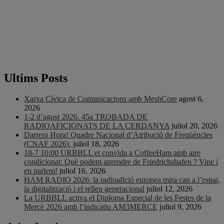
Ultims Posts
Xarxa Cívica de Comunicacions amb MeshCore
agost 6,
2026
1-2 d’agost 2026. 45a TROBADA DE
RADIOAFICIONATS DE LA CERDANYA
juliol 20, 2026
Darrera Hora! Quadre Nacional d’Atribució de Freqüències
(CNAF 2026).
juliol 18, 2026
18-7 10:00 URBBLL et convida a CoffeeHam amb aire
condicionat: Què podem aprendre de Friedrichshafen ? Vine i
en parlem!
juliol 16, 2026
HAM RADIO 2026: la radioafició europea mira cap a l’espai,
la digitalització i el relleu generacional
juliol 12, 2026
La URBBLL activa el Diploma Especial de les Festes de la
Mercè 2026 amb l’indicatiu AM3MERCE
juliol 9, 2026