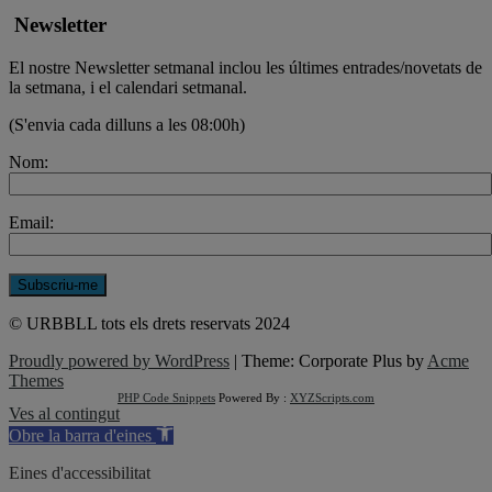
Newsletter
El nostre Newsletter setmanal inclou les últimes entrades/novetats de
la setmana, i el calendari setmanal.
(S'envia cada dilluns a les 08:00h)
Nom:
Email:
© URBBLL tots els drets reservats 2024
Proudly powered by WordPress
|
Theme: Corporate Plus by
Acme
Themes
PHP Code Snippets
Powered By :
XYZScripts.com
Ves al contingut
Obre la barra d'eines
Eines d'accessibilitat