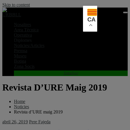
Skip to content
CA
Nosaltres
Area Tècnica
Operativa
Diplomes
Noticies/Articles
Premsa
Museu
Botiga
Zona Socis
Entra/Soci
Revista D’URE Maig 2019
Home
Noticies
Revista d’URE maig 2019
abril 26, 2019
Pere Fajeda