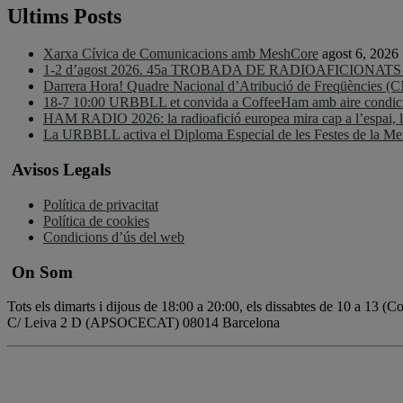
Ultims Posts
Xarxa Cívica de Comunicacions amb MeshCore
agost 6, 2026
1-2 d’agost 2026. 45a TROBADA DE RADIOAFICIONA
Darrera Hora! Quadre Nacional d’Atribució de Freqüències (
18-7 10:00 URBBLL et convida a CoffeeHam amb aire condicio
HAM RADIO 2026: la radioafició europea mira cap a l’espai, la d
La URBBLL activa el Diploma Especial de les Festes de la 
Avisos Legals
Política de privacitat
Política de cookies
Condicions d’ús del web
On Som
Tots els dimarts i dijous de 18:00 a 20:00, els dissabtes de 10 a 13 (
C/ Leiva 2 D (APSOCECAT) 08014 Barcelona