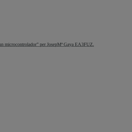
 i un microcontrolador” per JosepMª Gaya EA3FUZ.