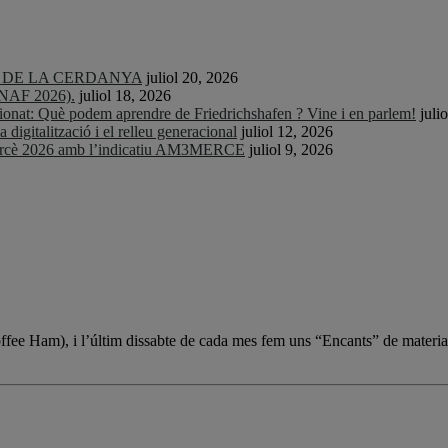
TS DE LA CERDANYA
juliol 20, 2026
CNAF 2026).
juliol 18, 2026
nat: Què podem aprendre de Friedrichshafen ? Vine i en parlem!
juli
igitalització i el relleu generacional
juliol 12, 2026
Mercè 2026 amb l’indicatiu AM3MERCE
juliol 9, 2026
Coffee Ham), i l’últim dissabte de cada mes fem uns “Encants” de materia