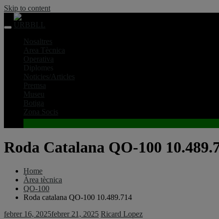
Skip to content
Nosaltres
Area Tècnica
Operativa
Diplomes
Noticies/Articles
Premsa
Museu
Botiga
Zona Socis
Roda Catalana QO-100 10.489.
Home
Àrea tècnica
QO-100
Roda catalana QO-100 10.489.714
febrer 16, 2025
febrer 21, 2025
Ricard Lopez