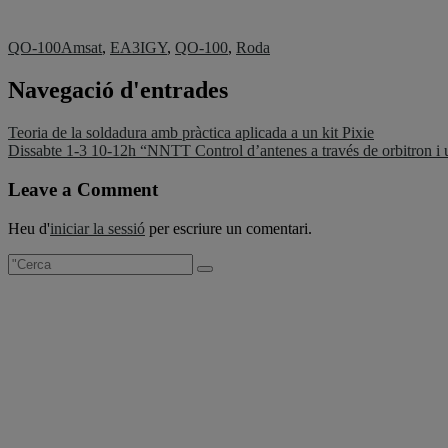
QO-100
Amsat
,
EA3IGY
,
QO-100
,
Roda
Navegació d'entrades
Teoria de la soldadura amb pràctica aplicada a un kit Pixie
Dissabte 1-3 10-12h “NNTT Control d’antenes a través de orbitron
Leave a Comment
Heu d'
iniciar la sessió
per escriure un comentari.