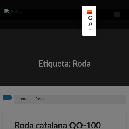
Skip
to
content
C
A
Etiqueta:
Roda
Home
Roda
Roda catalana QO-100