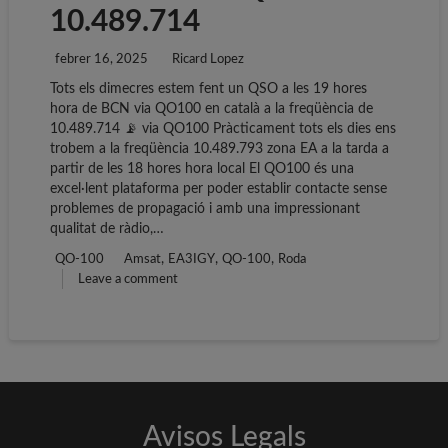
10.489.714
febrer 16, 2025
Ricard Lopez
Tots els dimecres estem fent un QSO a les 19 hores
hora de BCN via QO100 en català a la freqüència de
10.489.714 📡 via QO100 Pràcticament tots els dies ens
trobem a la freqüència 10.489.793 zona EA a la tarda a
partir de les 18 hores hora local El QO100 és una
excel·lent plataforma per poder establir contacte sense
problemes de propagació i amb una impressionant
qualitat de ràdio,…
,
,
,
QO-100
Amsat
EA3IGY
QO-100
Roda
Leave a comment
Avisos Legals