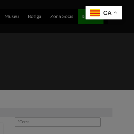
CA
Museu
Botiga
Zona Socis
Entra/Soci