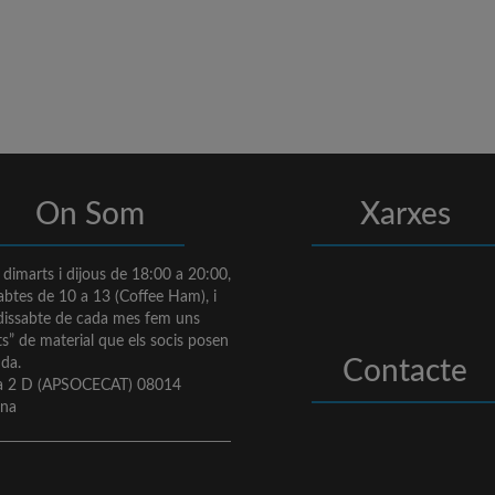
On Som
Xarxes
s dimarts i dijous de 18:00 a 20:00,
sabtes de 10 a 13 (Coffee Ham), i
 dissabte de cada mes fem uns
s” de material que els socis posen
nda.
Contacte
va 2 D (APSOCECAT) 08014
ona