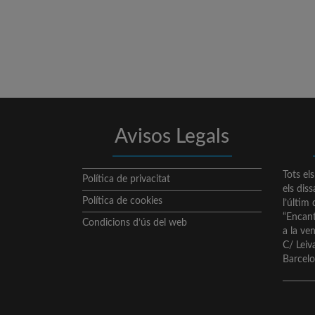
Avisos Legals
Tots el
Política de privacitat
els dis
Política de cookies
l’últim
“Encant
Condicions d’ús del web
a la ve
C/ Lei
Barcel