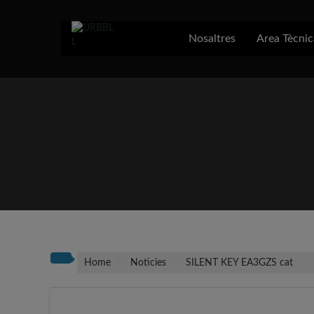
Skip
to
content
Nosaltres
Area Tècnic
Home
Noticies
SILENT KEY EA3GZS cat