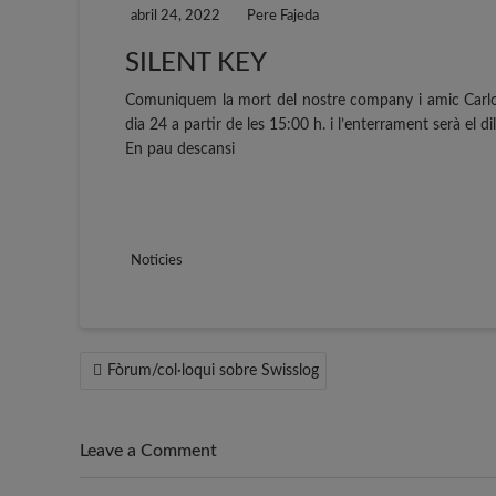
abril 24, 2022
Pere Fajeda
SILENT KEY
Comuniquem la mort del nostre company i amic Carlo
dia 24 a partir de les 15:00 h. i l’enterrament serà el di
En pau descansi
Noticies
Navegació
Fòrum/col·loqui sobre Swisslog
d'entrades
Leave a Comment