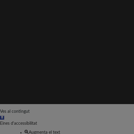
Ves al contingut
O
b
Eines d'accessibilitat
r
Augmenta el text