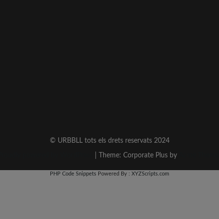
© URBBLL tots els drets reservats 2024
Proudly powered by WordPress
|
Theme: Corporate Plus by
Acme Theme
PHP Code Snippets
Powered By :
XYZScripts.com