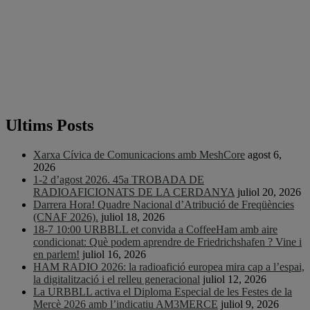
Ultims Posts
Xarxa Cívica de Comunicacions amb MeshCore
agost 6,
2026
1-2 d’agost 2026. 45a TROBADA DE
RADIOAFICIONATS DE LA CERDANYA
juliol 20, 2026
Darrera Hora! Quadre Nacional d’Atribució de Freqüències
(CNAF 2026).
juliol 18, 2026
18-7 10:00 URBBLL et convida a CoffeeHam amb aire
condicionat: Què podem aprendre de Friedrichshafen ? Vine i
en parlem!
juliol 16, 2026
HAM RADIO 2026: la radioafició europea mira cap a l’espai,
la digitalització i el relleu generacional
juliol 12, 2026
La URBBLL activa el Diploma Especial de les Festes de la
Mercè 2026 amb l’indicatiu AM3MERCE
juliol 9, 2026