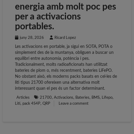
energia amb molt poc pes
per a activacions
portables.
juny 28, 2026
Ricard Lopez
Les activacions en portable, ja sigui en SOTA, POTA o
simplement des de la muntanya, obliguen a buscar un
equilibri entre autonomia, potència i pes.
Tradicionalment, molts radioaficionats han utilitzat
bateries de plom o, més recentment, bateries LiFePO.
No obstant això, els moderns packs basats en cel·les de
liti tipus 21700 ofereixen una alternativa molt
interessant quan el pes és un factor determinant.
,
,
,
,
,
Articles
21700
Activacions
Bateries
BMS
Lifepo
,
,
Liti
pack 4S4P
QRP
Leave a comment