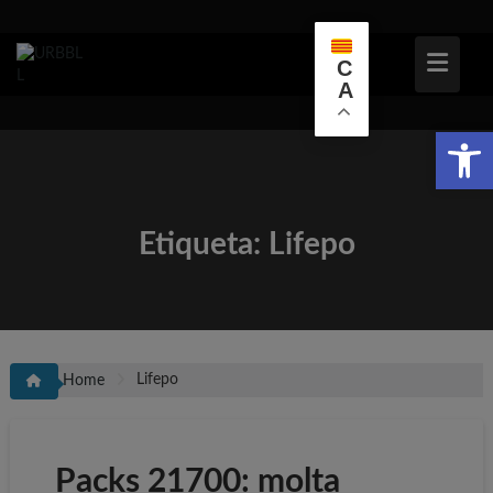
Skip
to
content
C
A
Obr
Etiqueta:
Lifepo
Lifepo
Home
Packs 21700: molta