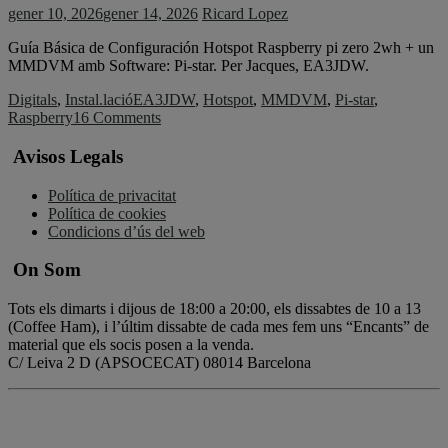
gener 10, 2026
gener 14, 2026
Ricard Lopez
Guía Básica de Configuración Hotspot Raspberry pi zero 2wh + un
MMDVM amb Software: Pi-star. Per Jacques, EA3JDW.
Digitals
,
Instal.lació
EA3JDW
,
Hotspot
,
MMDVM
,
Pi-star
,
Raspberry
16 Comments
Avisos Legals
Política de privacitat
Política de cookies
Condicions d’ús del web
On Som
Tots els dimarts i dijous de 18:00 a 20:00, els dissabtes de 10 a 13
(Coffee Ham), i l’últim dissabte de cada mes fem uns “Encants” de
material que els socis posen a la venda.
C/ Leiva 2 D (APSOCECAT) 08014 Barcelona