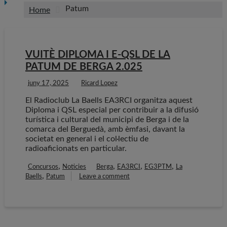
Patum
Home
VUITÈ DIPLOMA I E-QSL DE LA
PATUM DE BERGA 2.025
juny 17, 2025
Ricard Lopez
El Radioclub La Baells EA3RCI organitza aquest
Diploma i QSL especial per contribuir a la difusió
turística i cultural del municipi de Berga i de la
comarca del Berguedà, amb èmfasi, davant la
societat en general i el col·lectiu de
radioaficionats en particular.
,
,
,
,
Concursos
Noticies
Berga
EA3RCI
EG3PTM
La
,
Baells
Patum
Leave a comment