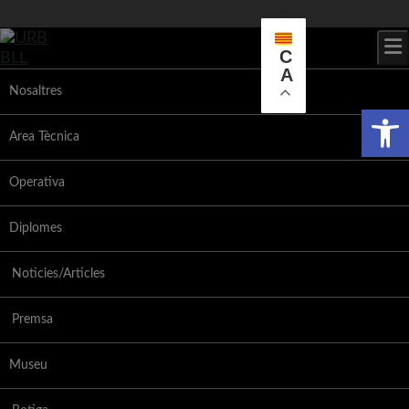
Skip
to
content
C
A
Nosaltres
Obr
Area Tècnica
Operativa
Diplomes
Noticies/Articles
Premsa
Museu