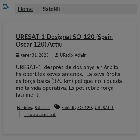
Home
Satèl·lit
URESAT-1 Designat SO-120 (Spain
Oscar 120) Actiu
gener 31, 2025
URadio_Admin
URESAT-1, després de dos anys en òrbita,
ha obert les seves antenes. La seva òrbita
es força baixa (320 km) pel que no li queda
molta vida operativa. Es pot rebre força
fàcilment.
,
,
,
Noticies
Satel.lits
Satèl·lit
SO-120
URESAT-1
Leave a comment