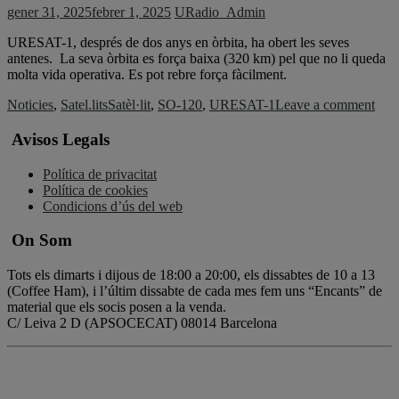
gener 31, 2025
febrer 1, 2025
URadio_Admin
URESAT-1, després de dos anys en òrbita, ha obert les seves
antenes. La seva òrbita es força baixa (320 km) pel que no li queda
molta vida operativa. Es pot rebre força fàcilment.
Noticies
,
Satel.lits
Satèl·lit
,
SO-120
,
URESAT-1
Leave a comment
Avisos Legals
Política de privacitat
Política de cookies
Condicions d’ús del web
On Som
Tots els dimarts i dijous de 18:00 a 20:00, els dissabtes de 10 a 13
(Coffee Ham), i l’últim dissabte de cada mes fem uns “Encants” de
material que els socis posen a la venda.
C/ Leiva 2 D (APSOCECAT) 08014 Barcelona