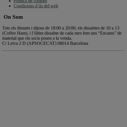
Política de cookies
Condicions d’ús del web
On Som
Tots els dimarts i dijous de 18:00 a 20:00, els dissabtes de 10 a 13
(Coffee Ham), i l’últim dissabte de cada mes fem uns “Encants” de
material que els socis posen a la venda.
C/ Leiva 2 D (APSOCECAT) 08014 Barcelona