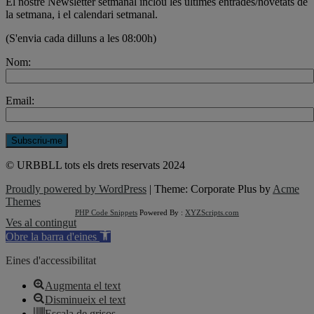
El nostre Newsletter setmanal inclou les últimes entrades/novetats de
la setmana, i el calendari setmanal.
(S'envia cada dilluns a les 08:00h)
Nom:
Email:
© URBBLL tots els drets reservats 2024
Proudly powered by WordPress
|
Theme: Corporate Plus by
Acme
Themes
PHP Code Snippets
Powered By :
XYZScripts.com
Ves al contingut
Obre la barra d'eines
Eines d'accessibilitat
Augmenta el text
Disminueix el text
Escala de grisos