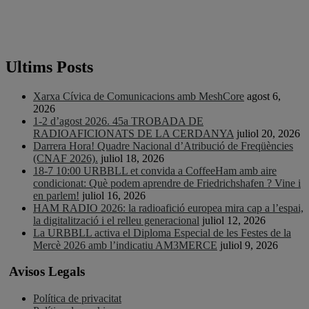
Ultims Posts
Xarxa Cívica de Comunicacions amb MeshCore
agost 6,
2026
1-2 d’agost 2026. 45a TROBADA DE
RADIOAFICIONATS DE LA CERDANYA
juliol 20, 2026
Darrera Hora! Quadre Nacional d’Atribució de Freqüències
(CNAF 2026).
juliol 18, 2026
18-7 10:00 URBBLL et convida a CoffeeHam amb aire
condicionat: Què podem aprendre de Friedrichshafen ? Vine i
en parlem!
juliol 16, 2026
HAM RADIO 2026: la radioafició europea mira cap a l’espai,
la digitalització i el relleu generacional
juliol 12, 2026
La URBBLL activa el Diploma Especial de les Festes de la
Mercè 2026 amb l’indicatiu AM3MERCE
juliol 9, 2026
Avisos Legals
Política de privacitat