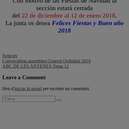
Con motivo de las Fiestas de Navidad la
sección estará cerrada
del
22 de diciembre al 12 de enero 2018
.
La junta os desea
Felices Fiestas y Buen año
2018
Noticies
Navegació
Convocatòria assemblea General Ordinària 2016
ABC DE LES ANTENES-Tema 12
d'entrades
Leave a Comment
Heu d'
iniciar la sessió
per escriure un comentari.