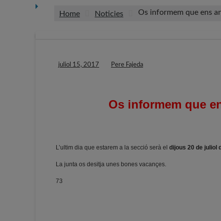
Os informem que ens a
Home
Noticies
juliol 15, 2017
Pere Fajeda
Os informem que en
L’ultim dia que estarem a la secció serà el
dijous 20 de juliol
La junta os desitja unes bones vacançes.
73