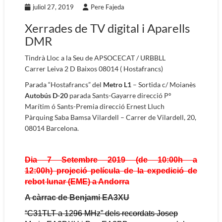
juliol 27, 2019
Pere Fajeda
Xerrades de TV digital i Aparells
DMR
Tindrà Lloc a la Seu de APSOCECAT / URBBLL
Carrer Leiva 2 D Baixos 08014 ( Hostafrancs)
Parada “Hostafrancs” del
Metro L1
– Sortida c/ Moianès
Autobús D-20
parada Sants-Gayarre direcció Pº
Marítim ó Sants-Premia direcció Ernest Lluch
Pàrquing Saba Bamsa Vilardell – Carrer de Vilardell, 20,
08014 Barcelona.
Dia 7 Setembre 2019
(de 10:00h a
12:00h)
projeció película de la expedició de
rebot lunar (EME) a Andorra
A càrrac de Benjami EA3XU
“C31TLT a 1296 MHz” dels recordats Josep