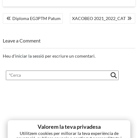
Navegació
Diploma EG3PTM Patum
XACOBEO 2021_2022_CAT
d'entrades
Leave a Comment
Heu d'
iniciar la sessió
per escriure un comentari.
Valorem la teva privadesa
Utilitzem cookies per millorar la teva experiència de