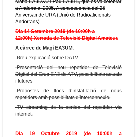
Maria EA3DXU i Pau EA3BB, que es va celebrar
a Andorra al 2005. A consecuencia del 25
Aniversari de URA (Unió de Radioaficionats
Andorrans).
Dia 14 Setembre 2019 (de 10:00h a
12:00h) Xerrada de Televisió Digital Amateur.
A càrrec de Magí EA3UM.
-Breu explicació sobre DATV.
-Presentació del nou repetidor de Televisió
Digital del Grup EA3 de ATV, possibilitats actuals
i futures.
-Propostes de llocs d’instal·lació de nous
repetidors amb possibilitats d’interconnexió.
-TV streaming de la sortida del repetidor via
internet.
Dia 19 Octubre 2019
(de 10:00h a