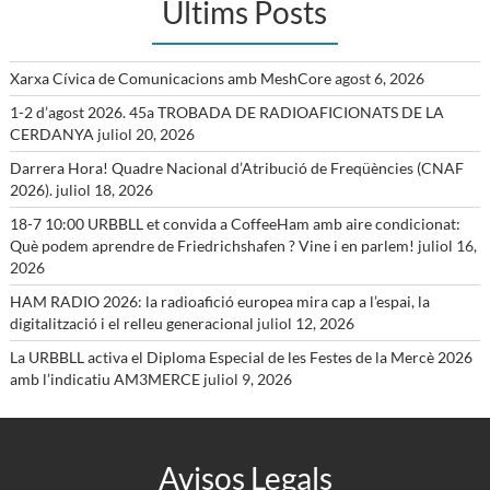
Ultims Posts
Xarxa Cívica de Comunicacions amb MeshCore
agost 6, 2026
1-2 d’agost 2026. 45a TROBADA DE RADIOAFICIONATS DE LA
CERDANYA
juliol 20, 2026
Darrera Hora! Quadre Nacional d’Atribució de Freqüències (CNAF
2026).
juliol 18, 2026
18-7 10:00 URBBLL et convida a CoffeeHam amb aire condicionat:
Què podem aprendre de Friedrichshafen ? Vine i en parlem!
juliol 16,
2026
HAM RADIO 2026: la radioafició europea mira cap a l’espai, la
digitalització i el relleu generacional
juliol 12, 2026
La URBBLL activa el Diploma Especial de les Festes de la Mercè 2026
amb l’indicatiu AM3MERCE
juliol 9, 2026
Avisos Legals