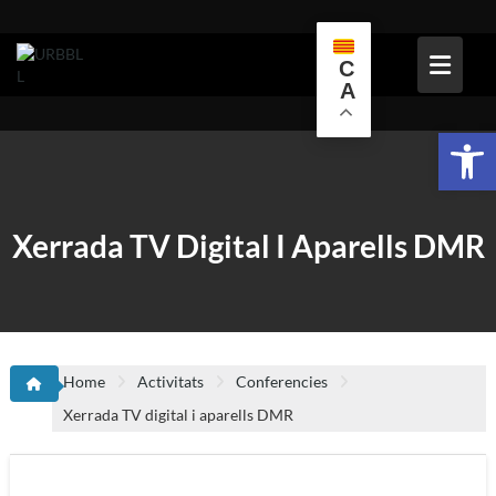
Skip
to
content
C
A
Obr
Xerrada TV Digital I Aparells DMR
Home
Activitats
Conferencies
Xerrada TV digital i aparells DMR