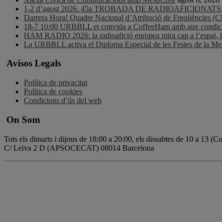
1-2 d’agost 2026. 45a TROBADA DE RADIOAFICIONA
Darrera Hora! Quadre Nacional d’Atribució de Freqüències (
18-7 10:00 URBBLL et convida a CoffeeHam amb aire condicio
HAM RADIO 2026: la radioafició europea mira cap a l’espai, la d
La URBBLL activa el Diploma Especial de les Festes de la 
Avisos Legals
Política de privacitat
Política de cookies
Condicions d’ús del web
On Som
Tots els dimarts i dijous de 18:00 a 20:00, els dissabtes de 10 a 13 (
C/ Leiva 2 D (APSOCECAT) 08014 Barcelona