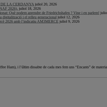
TS DE LA CERDANYA
juliol 20, 2026
CNAF 2026).
juliol 18, 2026
nat: Què podem aprendre de Friedrichshafen ? Vine i en parlem!
juli
igitalització i el relleu generacional
juliol 12, 2026
Mercè 2026 amb l’indicatiu AM3MERCE
juliol 9, 2026
Coffee Ham), i l’últim dissabte de cada mes fem uns “Encants” de materia