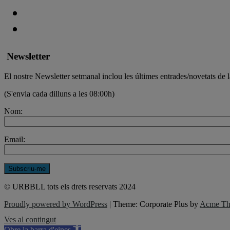
Newsletter
El nostre Newsletter setmanal inclou les últimes entrades/novetats de l
(S'envia cada dilluns a les 08:00h)
Nom:
Email:
© URBBLL tots els drets reservats 2024
Proudly powered by WordPress
|
Theme: Corporate Plus by
Acme Th
Ves al contingut
Obre la barra d'eines