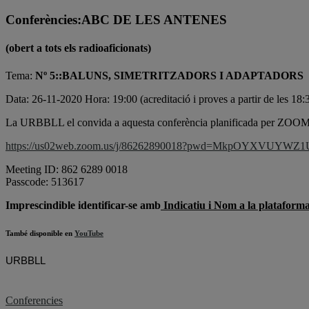
Conferències:ABC DE LES ANTENES
(obert a tots els radioaficionats)
Tema:
Nº 5::BALUNS, SIMETRITZADORS I ADAPTADORS
Data: 26-11-2020 Hora: 19:00 (acreditació i proves a partir de les 18:
La URBBLL el convida a aquesta conferència planificada per ZOOM
https://us02web.zoom.us/j/86262890018?pwd=MkpOYXVUYW
Meeting ID: 862 6289 0018
Passcode: 513617
Imprescindible identificar-se amb
Indicatiu i Nom a la platafo
També disponible en
YouTube
URBBLL
Conferencies