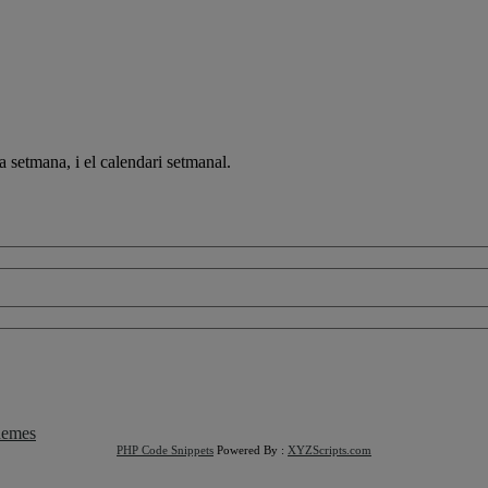
a setmana, i el calendari setmanal.
emes
PHP Code Snippets
Powered By :
XYZScripts.com