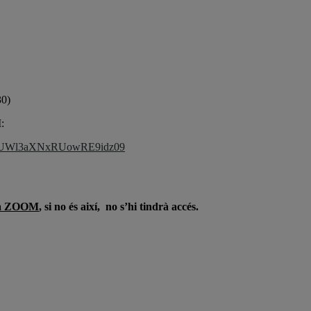
30)
:
Z1UWl3aXNxRUowRE9idz09
rma ZOOM
, si no és així, no s’hi tindrà accés.