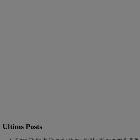
Ultims Posts
Xarxa Cívica de Comunicacions amb MeshCore
agost 6, 2026