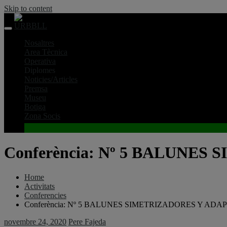
Skip to content
Nosaltres
Area Tècnica
Operativa
Diplomes
Noticies/Articles
Premsa
Museu
Botiga
Zona Socis
Conferència: Nº 5 BALUNES
Home
Activitats
Conferencies
Conferència: Nº 5 BALUNES SIMETRIZADORES Y ADAP
novembre 24, 2020
Pere Fajeda