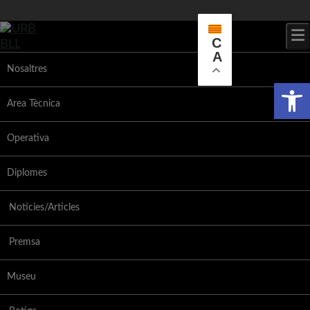
Skip
to
content
C
A
Nosaltres
Obr
Area Tècnica
Operativa
Diplomes
Noticies/Articles
Premsa
Museu