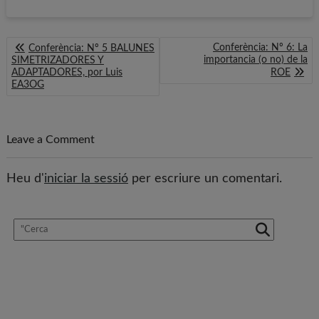
Navegació
Conferència: Nº 6: La
Conferència: Nº 5 BALUNES
d'entrades
importancia (o no) de la
SIMETRIZADORES Y
ADAPTADORES, por Luis
ROE
EA3OG
Leave a Comment
Heu d'
iniciar la sessió
per escriure un comentari.