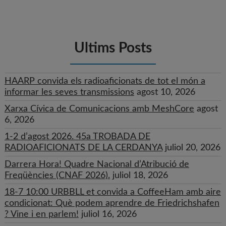
Ultims Posts
HAARP convida els radioaficionats de tot el món a
informar les seves transmissions
agost 10, 2026
Xarxa Cívica de Comunicacions amb MeshCore
agost
6, 2026
1-2 d’agost 2026. 45a TROBADA DE
RADIOAFICIONATS DE LA CERDANYA
juliol 20, 2026
Darrera Hora! Quadre Nacional d’Atribució de
Freqüències (CNAF 2026).
juliol 18, 2026
18-7 10:00 URBBLL et convida a CoffeeHam amb aire
condicionat: Què podem aprendre de Friedrichshafen
? Vine i en parlem!
juliol 16, 2026