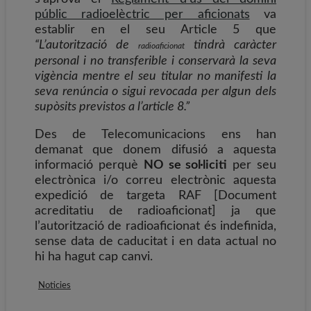
públic radioelèctric per aficionats
va
establir en el seu Article 5 que
“L’autorització de
tindrà caràcter
radioaficionat
personal i no transferible i conservarà la seva
vigència mentre el seu titular no manifesti la
seva renúncia o sigui revocada per algun dels
supòsits previstos a l’article 8.”
Des de Telecomunicacions ens han
demanat que donem difusió a aquesta
informació perquè
NO se sol·liciti
per seu
electrònica i/o correu electrònic aquesta
expedició de targeta RAF [Document
acreditatiu de radioaficionat] ja que
l’autorització de radioaficionat és indefinida,
sense data de caducitat i en data
actual no
hi ha hagut cap canvi.
Noticies