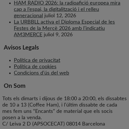
HAM RADIO 2026: la radioafició europea mira
cap a l’espai, la digitalització i el relleu
generacional
juliol 12, 2026
La URBBLL activa el Diploma Especial de les
Festes de la Mercè 2026 amb l’indicatiu
AM3MERCE
juliol 9, 2026
Avisos Legals
Política de privacitat
Política de cookies
Condicions d’ús del web
On Som
Tots els dimarts i dijous de 18:00 a 20:00, els dissabtes
de 10 a 13 (Coffee Ham), i l’últim dissabte de cada
mes fem uns “Encants” de material que els socis
posen a la venda.
C/ Leiva 2 D (APSOCECAT) 08014 Barcelona