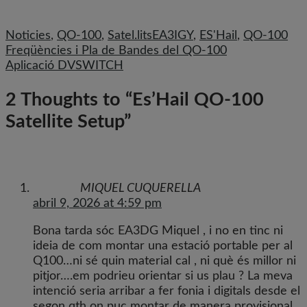
Noticies
,
QO-100
,
Satel.lits
EA3IGY
,
ES'Hail
,
QO-100
Navegació
Freqüències i Pla de Bandes del QO-100
Aplicació DVSWITCH
d'entrades
2 Thoughts to “Es’Hail QO-100
Satellite Setup”
MIQUEL CUQUERELLA
abril 9, 2026 at 4:59 pm
Bona tarda sóc EA3DG Miquel , i no en tinc ni
ideia de com montar una estació portable per al
Q100…ni sé quin material cal , ni què és millor ni
pitjor….em podrieu orientar si us plau ? La meva
intenció seria arribar a fer fonia i digitals desde el
segon qth on puc montar de manera provisional