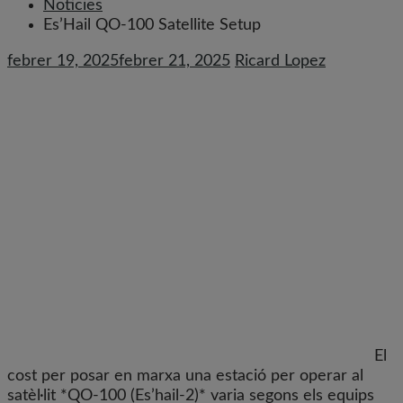
Noticies
Es’Hail QO-100 Satellite Setup
febrer 19, 2025
febrer 21, 2025
Ricard Lopez
El
cost per posar en marxa una estació per operar al
satèl·lit *QO-100 (Es’hail-2)* varia segons els equips