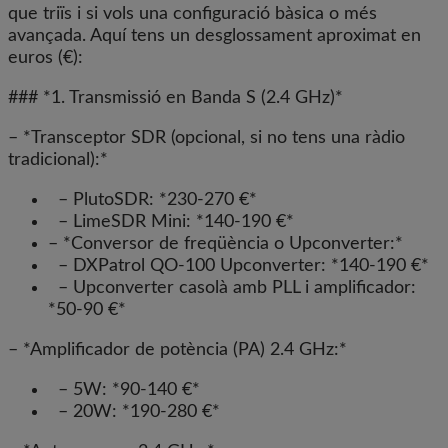
que triïs i si vols una configuració bàsica o més
avançada. Aquí tens un desglossa­ment aproximat en
euros (€):
### *1. Transmissió en Banda S (2.4 GHz)*
– *Transceptor SDR (opcional, si no tens una ràdio
tradicional):*
– PlutoSDR: *230-270 €*
– LimeSDR Mini: *140-190 €*
– *Conversor de freqüència o Upconverter:*
– DXPatrol QO-100 Upconverter: *140-190 €*
– Upconverter casolà amb PLL i amplificador:
*50-90 €*
– *Amplificador de potència (PA) 2.4 GHz:*
– 5W: *90-140 €*
– 20W: *190-280 €*