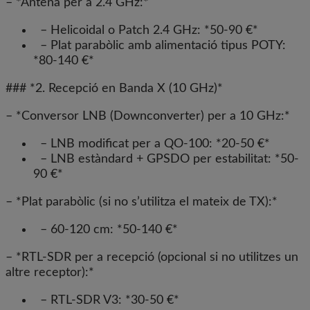
– *Antena per a 2.4 GHz:*
– Helicoidal o Patch 2.4 GHz: *50-90 €*
– Plat parabòlic amb alimentació tipus POTY:
*80-140 €*
### *2. Recepció en Banda X (10 GHz)*
– *Conversor LNB (Downconverter) per a 10 GHz:*
– LNB modificat per a QO-100: *20-50 €*
– LNB estàndard + GPSDO per estabilitat: *50-
90 €*
– *Plat parabòlic (si no s’utilitza el mateix de TX):*
– 60-120 cm: *50-140 €*
– *RTL-SDR per a recepció (opcional si no utilitzes un
altre receptor):*
– RTL-SDR V3: *30-50 €*