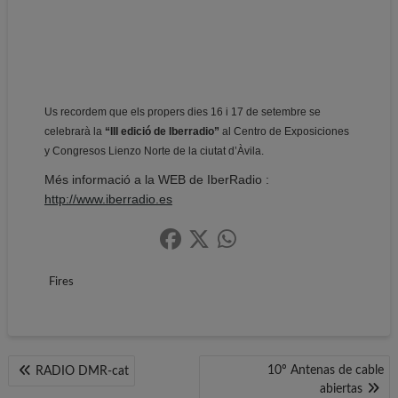
Us recordem que els propers dies 16 i 17 de setembre se
celebrarà la
“III edició de Iberradio”
al Centro de Exposiciones
y Congresos Lienzo Norte de la ciutat d’Àvila.
Més informació a la WEB de IberRadio :
http://www.iberradio.es
Fires
Navegació
10º Antenas de cable
RADIO DMR-cat
abiertas