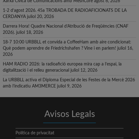
Xarxa Cívica de Comunicacions amb MeshCore
agost 6, 2026
1-2 d’agost 2026. 45a TROBADA DE RADIOAFICIONATS DE LA
CERDANYA
juliol 20, 2026
Darrera Hora! Quadre Nacional d’Atribució de Freqüències (CNAF
2026).
juliol 18, 2026
18-7 10:00 URBBLL et convida a CoffeeHam amb aire condicionat:
Què podem aprendre de Friedrichshafen ? Vine i en parlem!
juliol 16,
2026
HAM RADIO 2026: la radioafició europea mira cap a l’espai, la
digitalització i el relleu generacional
juliol 12, 2026
La URBBLL activa el Diploma Especial de les Festes de la Mercè 2026
amb l’indicatiu AM3MERCE
juliol 9, 2026
Avisos Legals
Política de privacitat