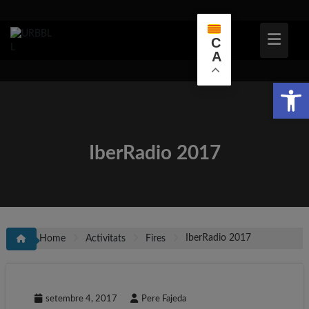
Skip
to
content
C
A
Obr
IberRadio 2017
IberRadio 2017
Home
Activitats
Fires
setembre 4, 2017
Pere Fajeda