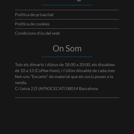
Política de privacitat
Política de cookies
Condicions d’ús del web
On Som
Tots els dimarts i dijous de 18:00 a 20:00, els dissabtes
de 10 a 13 (Coffee Ham), i l’últim dissabte de cada mes
fem uns “Encants” de material que els socis posen a la
venda.
C/ Leiva 2 D (APSOCECAT) 08014 Barcelona