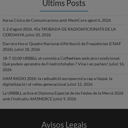
Ultims Posts
Xarxa Cívica de Comunicacions amb MeshCore
agost 6, 2026
1-2 d’agost 2026. 45a TROBADA DE RADIOAFICIONATS DE LA
CERDANYA
juliol 20, 2026
Darrera Hora! Quadre Nacional d’Atribució de Freqüències (CNAF
2026).
juliol 18, 2026
18-7 10:00 URBBLL et convida a CoffeeHam amb aire condicionat:
Què podem aprendre de Friedrichshafen ? Vine i en parlem!
juliol 16,
2026
HAM RADIO 2026: la radioafició europea mira cap a l’espai, la
digitalització i el relleu generacional
juliol 12, 2026
La URBBLL activa el Diploma Especial de les Festes de la Mercè 2026
amb l’indicatiu AM3MERCE
juliol 9, 2026
Avisos Legals