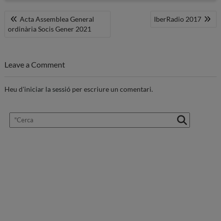
Navegació
Acta Assemblea General
IberRadio 2017
ordinària Socis Gener 2021
d'entrades
Leave a Comment
Heu d'
iniciar la sessió
per escriure un comentari.