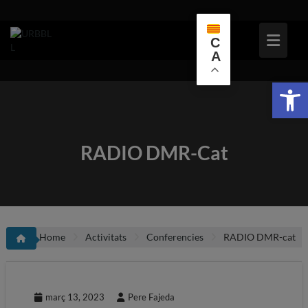
Skip
to
content
C
A
Obr
RADIO DMR-Cat
Home
Activitats
Conferencies
RADIO DMR-cat
març 13, 2023
Pere Fajeda