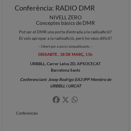
Conferència: RADIO DMR
NIVELL ZERO
Conceptes bàsics de DMR
Pot ser el DMR una porta d’entrada a la radioafició?
Et vols apropar a la radioafició, però ho veus difícil?
– Obert per a socis i simpatitzants. –
DISSABTE , 18 DE MARÇ, 11h
URBBLL, Carrer Leiva 2D, APSOCECAT
Barcelona Sants
Conferenciant: Josep Rodrigo EA3 IPP Membre de
URBBLL i URCAT
Conferencies