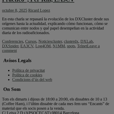
octubre 8, 2025
Ricard Lopez
En esta charla se repasará la evolución de los DXCluster desde sus
orígenes hasta la actualidad, explicando cómo funcionan, cómo se
comunican entre nodos y qué papel desempeñan en la actividad
diaria de los radioaficionados.
Conferencies
,
Cursos
,
Noticies
cluster
,
clusterdx
,
DXLab
,
DXSpider
,
EA3CV
,
Log4OM
,
N1MM
,
spots
,
Telnet
Leave a
comment
Avisos Legals
Política de privacitat
Política de cookies
Condicions d’ús del web
On Som
Tots els dimarts i dijous de 18:00 a 20:00, els dissabtes de 10 a 13
(Coffee Ham), i l’últim dissabte de cada mes fem uns “Encants” de
material que els socis posen a la venda.
C/ Leiva 2 D (APSOCECAT) 08014 Barcelona