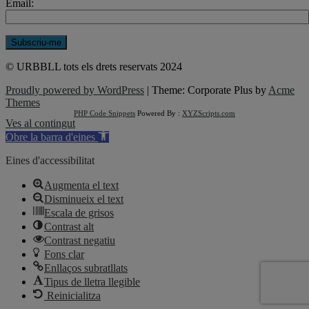
Email:
© URBBLL tots els drets reservats 2024
Proudly powered by WordPress
|
Theme: Corporate Plus by
Acme
Themes
PHP Code Snippets
Powered By :
XYZScripts.com
Ves al contingut
Obre la barra d'eines
Eines d'accessibilitat
Augmenta el text
Disminueix el text
Escala de grisos
Contrast alt
Contrast negatiu
Fons clar
Enllaços subratllats
Tipus de lletra llegible
Reinicialitza