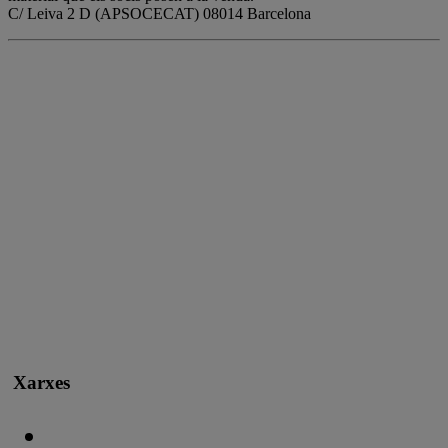
C/ Leiva 2 D (APSOCECAT) 08014 Barcelona
Xarxes