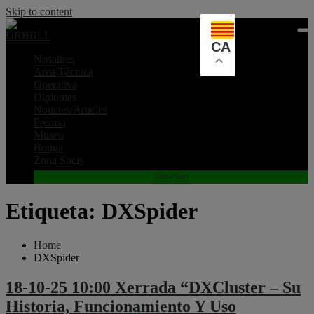
Skip to content
CA
Nosaltres
Area Tècnica
Operativa
Diplomes
Noticies/Articles
Premsa
Museu
Botiga
Zona Socis
Entra/Soci
Etiqueta:
DXSpider
Home
DXSpider
18-10-25 10:00 Xerrada “DXCluster – Su
Historia, Funcionamiento Y Uso