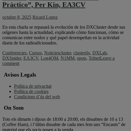
Práctico”, Per Kin, EA3CV
octubre 8, 2025
Ricard Lopez
En esta charla se repasará la evolución de los DXCluster desde sus
orígenes hasta la actualidad, explicando cómo funcionan, cómo se
comunican entre nodos y qué papel desempeñan en la actividad
diaria de los radioaficionados.
Conferencies
,
Cursos
,
Noticies
cluster
,
clusterdx
,
DXLab
,
DXSpider
,
EA3CV
,
Log4OM
,
N1MM
,
spots
,
Telnet
Leave a
comment
Avisos Legals
Política de privacitat
Política de cookies
Condicions d’ús del web
On Som
Tots els dimarts i dijous de 18:00 a 20:00, els dissabtes de 10 a 13
(Coffee Ham), i l’últim dissabte de cada mes fem uns “Encants” de
material que els socis posen a la venda.