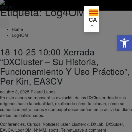
Etiqueta:
Log4OM
Skip
to
CA
content
Home
Obre la 
Log4OM
18-10-25 10:00 Xerrada
“DXCluster – Su Historia,
Funcionamiento Y Uso Práctico”,
Per Kin, EA3CV
octubre 8, 2025
Ricard Lopez
En esta charla se repasará la evolución de los DXCluster desde sus
orígenes hasta la actualidad, explicando cómo funcionan, cómo se
comunican entre nodos y qué papel desempeñan en la actividad diaria
de los radioaficionados.
Conferencies
,
Cursos
,
Noticies
cluster
,
clusterdx
,
DXLab
,
DXSpider
,
EA3CV
,
Log4OM
,
N1MM
,
spots
,
Telnet
Leave a comment