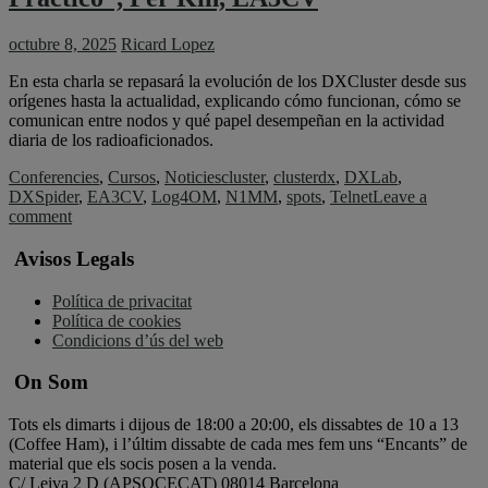
octubre 8, 2025
Ricard Lopez
En esta charla se repasará la evolución de los DXCluster desde sus
orígenes hasta la actualidad, explicando cómo funcionan, cómo se
comunican entre nodos y qué papel desempeñan en la actividad
diaria de los radioaficionados.
Conferencies
,
Cursos
,
Noticies
cluster
,
clusterdx
,
DXLab
,
DXSpider
,
EA3CV
,
Log4OM
,
N1MM
,
spots
,
Telnet
Leave a
comment
Avisos Legals
Política de privacitat
Política de cookies
Condicions d’ús del web
On Som
Tots els dimarts i dijous de 18:00 a 20:00, els dissabtes de 10 a 13
(Coffee Ham), i l’últim dissabte de cada mes fem uns “Encants” de
material que els socis posen a la venda.
C/ Leiva 2 D (APSOCECAT) 08014 Barcelona