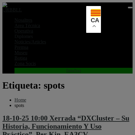
Skip
to
content
CA
Nosaltres
Area Tècnica
Operativa
Diplomes
Noticies/Articles
Premsa
Museu
Botiga
Zona Socis
Entra/Soci
Etiqueta:
spots
Home
spots
18-10-25 10:00 Xerrada “DXCluster – Su
Historia, Funcionamiento Y Uso
Práctico”, Per Kin, EA3CV