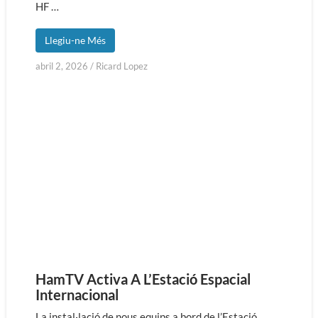
HF …
Llegiu-ne Més
abril 2, 2026
/
Ricard Lopez
HamTV Activa A L’Estació Espacial
Internacional
La instal·lació de nous equips a bord de l’Estació