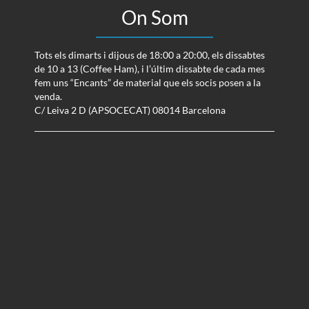
On Som
Tots els dimarts i dijous de 18:00 a 20:00, els dissabtes
de 10 a 13 (Coffee Ham), i l’últim dissabte de cada mes
fem uns “Encants” de material que els socis posen a la
venda.
C/ Leiva 2 D (APSOCECAT) 08014 Barcelona