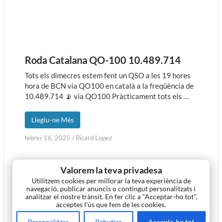
Roda Catalana QO-100 10.489.714
Tots els dimecres estem fent un QSO a les 19 hores
hora de BCN via QO100 en català a la freqüència de
10.489.714 📡 via QO100 Pràcticament tots els …
Llegiu-ne Més
febrer 16, 2025
/
Ricard Lopez
Valorem la teva privadesa
Utilitzem cookies per millorar la teva experiència de
navegació, publicar anuncis o contingut personalitzats i
analitzar el nostre trànsit. En fer clic a "Acceptar-ho tot",
acceptes l'ús que fem de les cookies.
Personalitzar
Rebutjar
Accepta-ho tot