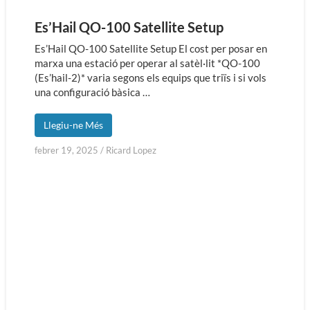
Es’Hail QO-100 Satellite Setup
Es’Hail QO-100 Satellite Setup El cost per posar en
marxa una estació per operar al satèl·lit *QO-100
(Es’hail-2)* varia segons els equips que triïs i si vols
una configuració bàsica …
Llegiu-ne Més
febrer 19, 2025
/
Ricard Lopez