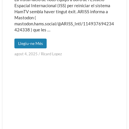
Espacial Internacional (ISS) per reiniciar el sistema
HamTV sembla haver tingut èxit. ARISS informa a
Mastodon (
mastodon.hams.social/@ARISS_Intl/114937694234
424338 ) que les …
Llegiu-ne Més
agost 4, 2025
/
Ricard Lopez