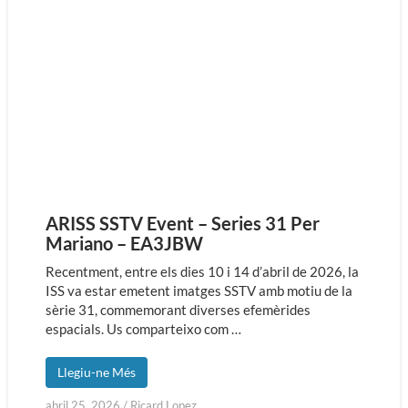
ARISS SSTV Event – Series 31 Per
Mariano – EA3JBW
Recentment, entre els dies 10 i 14 d’abril de 2026, la
ISS va estar emetent imatges SSTV amb motiu de la
sèrie 31, commemorant diverses efemèrides
espacials. Us comparteixo com …
Llegiu-ne Més
abril 25, 2026
/
Ricard Lopez