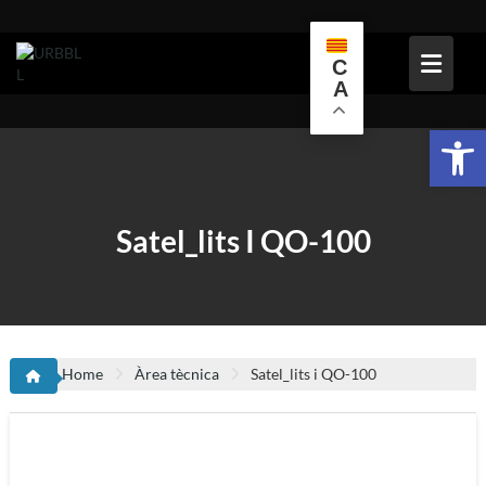
Skip
to
content
C
A
Obr
Satel_lits I QO-100
Home
Àrea tècnica
Satel_lits i QO-100