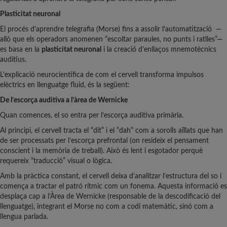
Plasticitat neuronal
El procés d’aprendre telegrafia (Morse) fins a assolir l’automatització —
allò que els operadors anomenen “escoltar paraules, no punts i ratlles”—
es basa en la
plasticitat neuronal
i la creació d’enllaços mnemotècnics
auditius.
L’explicació neurocientífica de com el cervell transforma impulsos
elèctrics en llenguatge fluid, és la següent:
De l’escorça auditiva a l’àrea de Wernicke
Quan comences, el so entra per l’escorça auditiva primària.
Al principi, el cervell tracta el “dit” i el “dah” com a sorolls aïllats que han
de ser processats per l’escorça prefrontal (on resideix el pensament
conscient i la memòria de treball). Això és lent i esgotador perquè
requereix “traducció” visual o lògica.
Amb la pràctica constant, el cervell deixa d’analitzar l’estructura del so i
comença a tractar el patró rítmic com un fonema. Aquesta informació es
desplaça cap a l’Àrea de Wernicke (responsable de la descodificació del
llenguatge), integrant el Morse no com a codi matemàtic, sinó com a
llengua parlada.