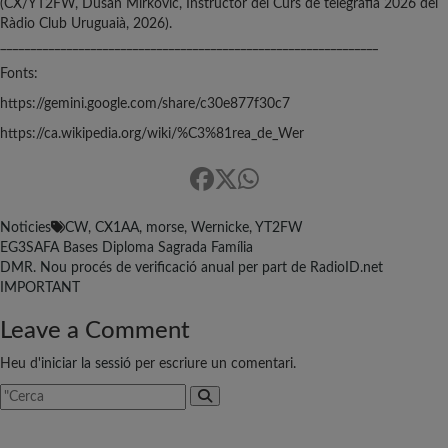
(CX/YT2FW, Dusan Mirkovic, Instructor del Curs de telegrafia 2026 del
Ràdio Club Uruguaià, 2026).
_______________________________________________________________
Fonts:
https://gemini.google.com/share/c30e877f30c7
https://ca.wikipedia.org/wiki/%C3%81rea_de_Wer
Noticies
CW
,
CX1AA
,
morse
,
Wernicke
,
YT2FW
Navegació
EG3SAFA Bases Diploma Sagrada Família
DMR. Nou procés de verificació anual per part de RadioID.net
d'entrades
IMPORTANT
Leave a Comment
Heu d'
iniciar la sessió
per escriure un comentari.