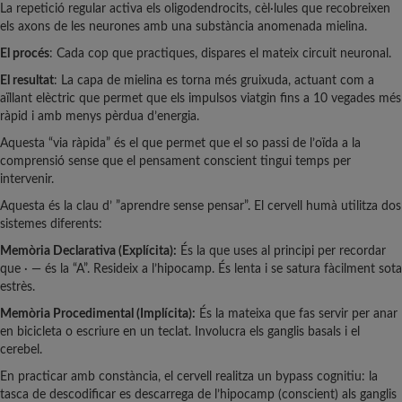
La repetició regular activa els oligodendrocits, cèl·lules que recobreixen
els axons de les neurones amb una substància anomenada mielina.
El procés
: Cada cop que practiques, dispares el mateix circuit neuronal.
El resultat
: La capa de mielina es torna més gruixuda, actuant com a
aïllant elèctric que permet que els impulsos viatgin fins a 10 vegades més
ràpid i amb menys pèrdua d’energia.
Aquesta “via ràpida” és el que permet que el so passi de l’oïda a la
comprensió sense que el pensament conscient tingui temps per
intervenir.
Aquesta és la clau d’ ”aprendre sense pensar”. El cervell humà utilitza dos
sistemes diferents:
Memòria Declarativa (Explícita):
És la que uses al principi per recordar
que · — és la “A”. Resideix a l’hipocamp. És lenta i se satura fàcilment sota
estrès.
Memòria Procedimental (Implícita):
És la mateixa que fas servir per anar
en bicicleta o escriure en un teclat. Involucra els ganglis basals i el
cerebel.
En practicar amb constància, el cervell realitza un bypass cognitiu: la
tasca de descodificar es descarrega de l’hipocamp (conscient) als ganglis