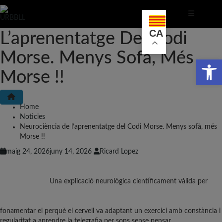
Neurociència De
Skip
to
CA
L’aprenentatge Del Codi
content
Morse. Menys Sofà, Més
Obr
Morse !!
Home
Noticies
Neurociència de l’aprenentatge del Codi Morse. Menys sofà, més
Morse !!
maig 24, 2026
juny 14, 2026
Ricard Lopez
Una explicació neurològica científicament vàlida per
fonamentar el perquè el cervell va adaptant un exercici amb constància i
regularitat a aprendre la telegrafia per sons sense pensar.