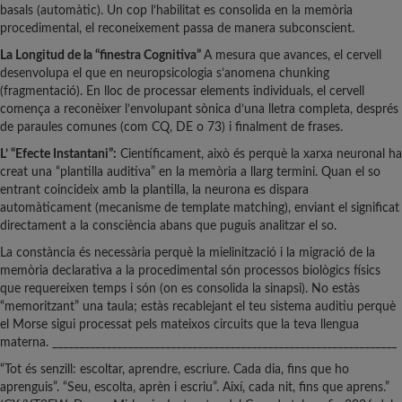
basals (automàtic). Un cop l’habilitat es consolida en la memòria
procedimental, el reconeixement passa de manera subconscient.
La Longitud de la “finestra Cognitiva”
A mesura que avances, el cervell
desenvolupa el que en neuropsicologia s’anomena chunking
(fragmentació). En lloc de processar elements individuals, el cervell
comença a reconèixer l’envolupant sònica d’una lletra completa, després
de paraules comunes (com CQ, DE o 73) i finalment de frases.
L’ “Efecte Instantani”:
Científicament, això és perquè la xarxa neuronal ha
creat una “plantilla auditiva” en la memòria a llarg termini. Quan el so
entrant coincideix amb la plantilla, la neurona es dispara
automàticament (mecanisme de template matching), enviant el significat
directament a la consciència abans que puguis analitzar el so.
La constància és necessària perquè la mielinització i la migració de la
memòria declarativa a la procedimental són processos biològics físics
que requereixen temps i són (on es consolida la sinapsi). No estàs
“memoritzant” una taula; estàs recablejant el teu sistema auditiu perquè
el Morse sigui processat pels mateixos circuits que la teva llengua
materna. ________________________________________________________________
“Tot és senzill: escoltar, aprendre, escriure. Cada dia, fins que ho
aprenguis”. “Seu, escolta, aprèn i escriu”. Així, cada nit, fins que aprens.”